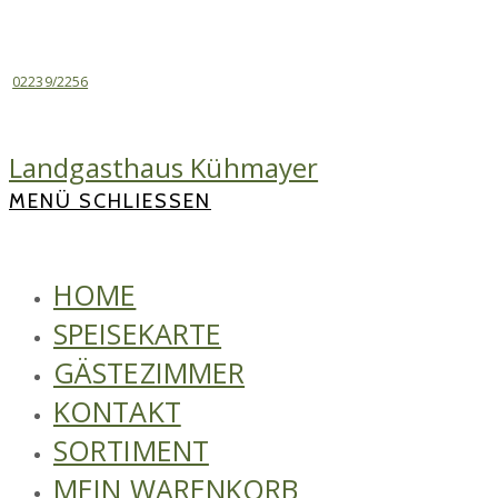
Zum
Inhalt
springen
02239/2256
Landgasthaus Kühmayer
MENÜ
SCHLIESSEN
HOME
SPEISEKARTE
GÄSTEZIMMER
KONTAKT
SORTIMENT
MEIN WARENKORB