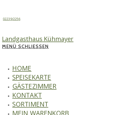
Zum
Inhalt
springen
02239/2256
Landgasthaus Kühmayer
MENÜ
SCHLIESSEN
HOME
SPEISEKARTE
GÄSTEZIMMER
KONTAKT
SORTIMENT
MEIN WARENKORB