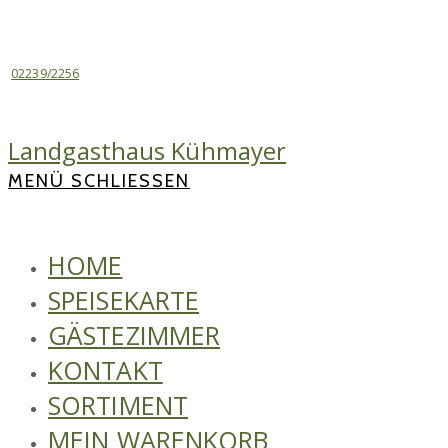
Zum
Inhalt
springen
02239/2256
Landgasthaus Kühmayer
MENÜ
SCHLIESSEN
HOME
SPEISEKARTE
GÄSTEZIMMER
KONTAKT
SORTIMENT
MEIN WARENKORB