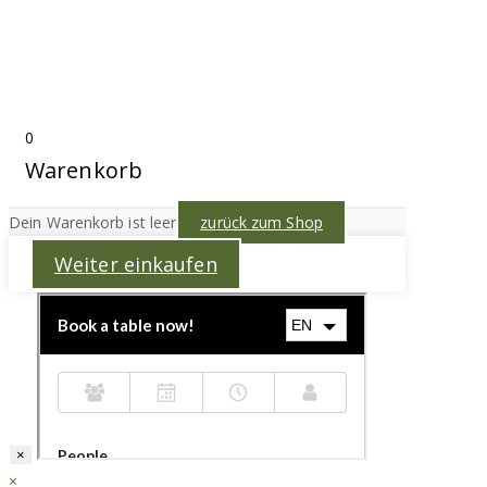
0
Warenkorb
Dein Warenkorb ist leer
zurück zum Shop
Weiter einkaufen
×
×